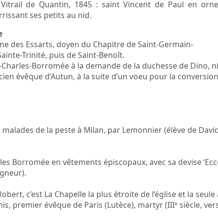
 Vitrail de Quantin, 1845 : saint Vincent de Paul en o
rissant ses petits au nid.
e
me des Essarts, doyen du Chapitre de Saint-Germain-
Sainte-Trinité, puis de Saint-Benoît.
nt-Charles-Borromée à la demande de la duchesse de Dino, n
cien évêque d’Autun, à la suite d’un voeu pour la conversio
s malades de la peste à Milan, par Lemonnier (élève de David
harles Borromée en vêtements épiscopaux, avec sa devise ‘Ecc
igneur).
bert, c’est La Chapelle la plus étroite de l’église et la seule
is, premier évêque de Paris (Lutèce), martyr (IIIᵉ siècle, vers