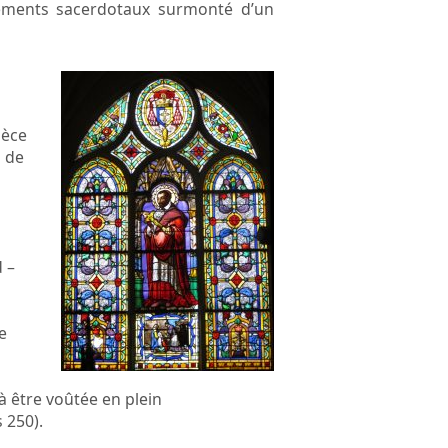
rnements sacerdotaux surmonté d’un
ièce
n de
 –
e
 à être voûtée en plein
 250).