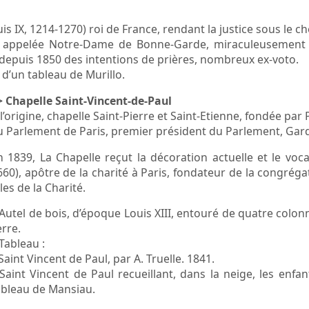
uis IX, 1214-1270) roi de France, rendant la justice sous le 
2), appelée Notre-Dame de Bonne-Garde, miraculeusement
 depuis 1850 des intentions de prières, nombreux ex-voto.
e d’un tableau de Murillo.
> Chapelle Saint-Vincent-de-Paul
 l’origine, chapelle Saint-Pierre et Saint-Etienne, fondée pa
u Parlement de Paris, premier président du Parlement, Gar
n 1839, La Chapelle reçut la décoration actuelle et le voc
660), apôtre de la charité à Paris, fondateur de la congrégat
lles de la Charité.
 Autel de bois, d’époque Louis XIII, entouré de quatre colonn
erre.
 Tableau :
Saint Vincent de Paul, par A. Truelle. 1841.
 Saint Vincent de Paul recueillant, dans la neige, les enf
ableau de Mansiau.