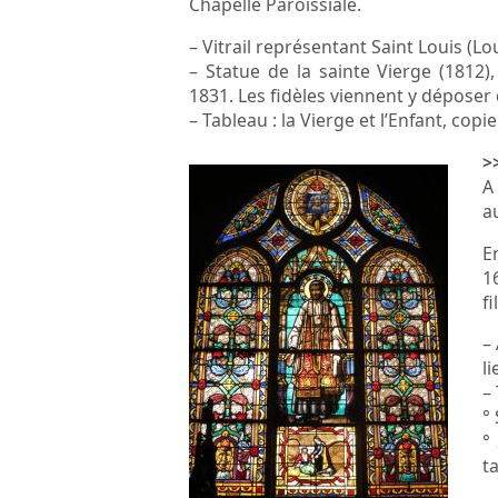
Chapelle Paroissiale.
– Vitrail représentant Saint Louis (Lo
– Statue de la sainte Vierge (181
1831. Les fidèles viennent y déposer
– Tableau : la Vierge et l’Enfant, copi
>
A
a
E
1
fi
–
li
–
° 
°
t