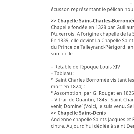
–
écusson représentant le pélican nour
>> Chapelle Saint-Charles-Borromé
Chapelle fondée en 1328 par Guillau
l’Auxerrois. A l’origine chapelle de la 
En 1839, elle devint La Chapelle Sai
du Prince de Talleyrand-Périgord, an
son oncle.
– Retable de l’époque Louis XIV
– Tableau :
° Saint Charles Borromée visitant le
mort en 1824) :
° Assomption, par G. Rouget en 1825
– Vitrail de Quantin, 1845 : Saint C
venir, Domine’ (Voici, je suis venu, Se
>> Chapelle Saint-Denis
Ancienne chapelle Saints Jacques et Ro
cintre. Aujourd’hui dédiée à saint Den