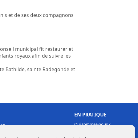
t Denis et de ses deux compagnons
onseil municipal fit restaurer et
nfants royaux afin de suivre les
inte Bathilde, sainte Radegonde et
EN PRATIQUE
Qui sommes-nous ?
et
Tous nos horaires
Mentions légales
Gestion des cookies