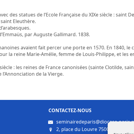
, avec des statues de l’Ecole Française du XIXe siècle : sain
 saint Eleuthère.
 d’arabesques.
 d’Emmaüs, par Auguste Gallimard. 1838.
anoines avaient fait percer une porte en 1570. En 1840, le c
our la reine Marie-Amélie, femme de Louis-Philippe, et les e
 siècle : les reines de France canonisées (sainte Clotilde, sa
e l’Annonciation de la Vierge.
CONTACTEZ-NOUS
seminairedeparis@diocese-paris.n
2, place du Louvre 75001 Paris