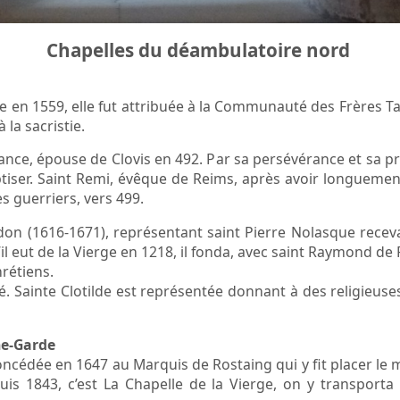
Chapelles du déambulatoire nord
en 1559, elle fut attribuée à la Communauté des Frères Tai
la sacristie.
ance, épouse de Clovis en 492. Par sa persévérance et sa pri
ptiser. Saint Remi, évêque de Reims, après avoir longuement
s guerriers, vers 499.
don (1616-1671), représentant saint Pierre Nolasque recev
qu’il eut de la Vierge en 1218, il fonda, avec saint Raymond 
hrétiens.
ué. Sainte Clotilde est représentée donnant à des religieus
ne-Garde
 concédée en 1647 au Marquis de Rostaing qui y fit placer l
uis 1843, c’est La Chapelle de la Vierge, on y transporta